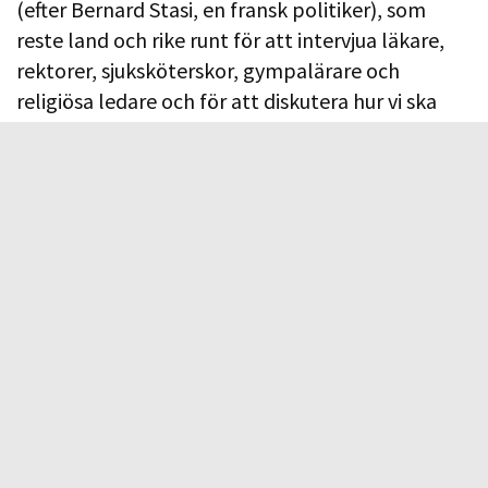
(efter Bernard Stasi, en fransk politiker), som
reste land och rike runt för att intervjua läkare,
rektorer, sjuksköterskor, gympalärare och
religiösa ledare och för att diskutera hur vi ska
leva tillsammans, religiösa och icke-religiösa. Var
ska gränsen i det offentliga livet gå mellan
religiöst och sekulärt? Den franska kommissionen
mynnade ut i en lagstiftning som trädde i kraft
2004 och som, bland annat, innebär förbud mot
slöja/huvudduk, stora kors och judiska kippor i
den franska grundskolan och inom offentlig
förvaltning. Små kors, Fatimas hand-symboler
och Davidsstjärnor är dock tillåtna. Så såg en del
av kompromisserna med de religiösa ledarna ut
när fransmännen ”satte ner foten” i en av vår tids
mest brännande frågor, en fråga som inte