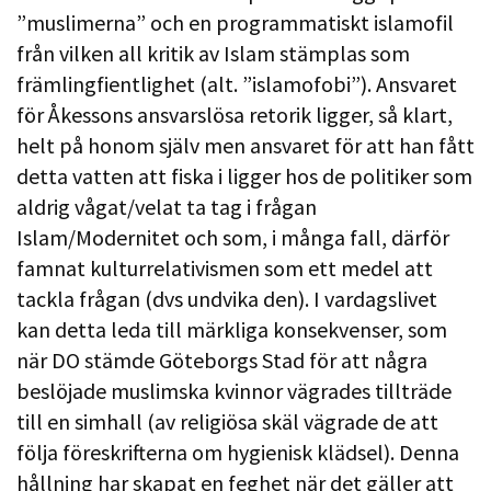
”muslimerna” och en programmatiskt islamofil
från vilken all kritik av Islam stämplas som
främlingfientlighet (alt. ”islamofobi”). Ansvaret
för Åkessons ansvarslösa retorik ligger, så klart,
helt på honom själv men ansvaret för att han fått
detta vatten att fiska i ligger hos de politiker som
aldrig vågat/velat ta tag i frågan
Islam/Modernitet och som, i många fall, därför
famnat kulturrelativismen som ett medel att
tackla frågan (dvs undvika den). I vardagslivet
kan detta leda till märkliga konsekvenser, som
när DO stämde Göteborgs Stad för att några
beslöjade muslimska kvinnor vägrades tillträde
till en simhall (av religiösa skäl vägrade de att
följa föreskrifterna om hygienisk klädsel). Denna
hållning har skapat en feghet när det gäller att