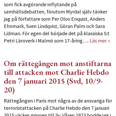
som fick avgörande inflytande på
samhällsdebatten, förutom Myrdal själv tänker
jag på författare som Per Olov Enquist, Anders
Ehnmark, Sven Lindqvist, Göran Palm och Sara
Lidman. För egen del började det på klassiska S:t
Petri Läroverk i Malmö som 17-åring….
Läs mer »
Om rättegången mot anstiftarna
till attacken mot Charlie Hebdo
den 7 januari 2015 (Svd, 10/9-
20)
Rättegången i Paris mot några av de ansvariga för
terroristattacken på Charlie Hebdo den 7 januari
2015 väcker minnen till liv. Våren 1973 bodde jag i