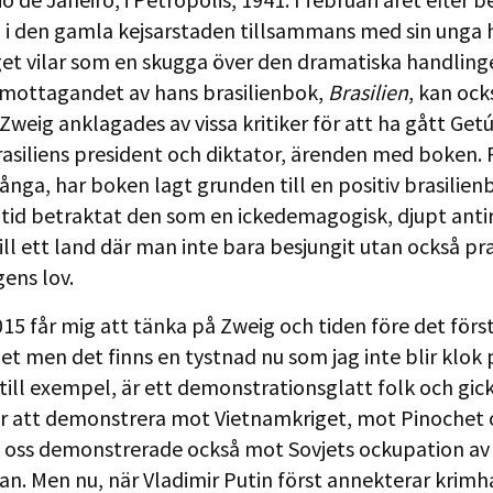
 i den gamla kejsarstaden tillsammans med sin unga 
iget vilar som en skugga över den dramatiska handlin
 mottagandet av hans brasilienbok,
Brasilien
, kan ock
 Zweig anklagades av vissa kritiker för att ha gått Getú
rasiliens president och diktator, ärenden med boken. 
ånga, har boken lagt grunden till en positiv brasilien
lltid betraktat den som en ickedemagogisk, djupt antir
ill ett land där man inte bara besjungit utan också pr
ens lov.
15 får mig att tänka på Zweig och tiden före det förs
et men det finns en tystnad nu som jag inte blir klok p
 till exempel, är ett demonstrationsglatt folk och gic
ör att demonstrera mot Vietnamkriget, mot Pinochet
oss demonstrerade också mot Sovjets ockupation av
an. Men nu, när Vladimir Putin först annekterar krimh