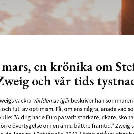
 mars, en krönika om Ste
Zweig och vår tids tystna
Zweigs vackra
Världen av igår
beskriver han sommaren
k och full av optimism. Få, om ens några, anade vad s
lle: ”Aldrig hade Europa varit starkare, rikare, skönar
törre övertygelse om en ännu bättre framtid.” Zweig 
o de Janeiro, i Petrópolis, 1941. I februari året efter 