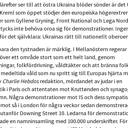
ärefter ser till att östra Ukraina blöder sönder är det 
 Kreml som öppet stödjer den europeiska högerextr
er som Gyllene Gryning, Front National och Lega Nord,
tycks inte behöva oroa sig för demonstrationer. Ingen
ör det självklara: Ukrainas rätt till nationellt oberoe
bara den tystnaden är märklig. I Mellanöstern regera
 över ett område stort som ett helt land, genom
ingar, folkfördrivning, våldtäkter och att bränna folk
t medeltida våld som nu spritt sig till Europas hjärta 
v
Charlie Hebdos
redaktion, mördandet av judar i en
ik i Paris och attentaten mot Kruttønden och synago
n. Några demonstrationer mot IS och dess sympatis
emot så i London för några veckor sedan demonstrera
utanför Downing Street 10. Ledarna för demonstrati
de en namninsamling med 100.000 underskrifter. För