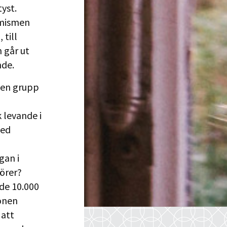
tyst.
emismen
 till
 går ut
nde.
r en grupp
 levande i
med
gan i
örer?
de 10.000
onen
 att