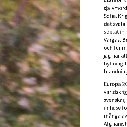
självmord
Sofie. Kr
det svala
spelat in.
Vargas, B
och för m
jag har a
hyllning t
blandning
Europa 20
världskrig
svenskar,
ur huse f
många av 
Afghanist