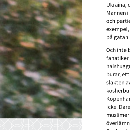
Ukraina, d
Mannen i
och parti
exempel, 
på gatan f
Och inte 
fanatiker
halshuggn
burar, et
slakten a
kosherbut
Köpenham
Icke. Där
muslimer 
överlämna