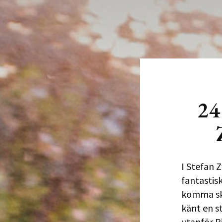
24
I Stefan 
fantastis
komma sku
känt en s
utanför Ri