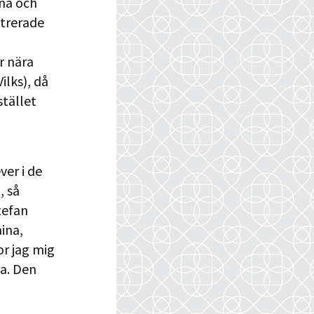
na och
strerade
r nära
Vilks), då
stället
ver i de
, så
tefan
ina,
or jag mig
pa. Den