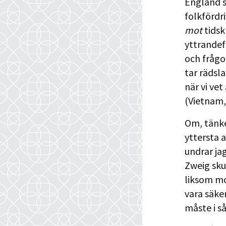
England s
folkfördr
mot
tidsk
yttrandefr
och frågo
tar rädsla
när vi vet
(Vietnam,
Om, tänker
yttersta a
undrar ja
Zweig sku
liksom mot
vara säke
måste i så