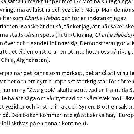
ka sätta in marktrupper mot IS? Mot halshuggningar
ivningarna av kristna och yezidier? Näpp. Man demon
rifter som
Charlie Hebdo
och för en inskränkningav
iheten. Kanske är det så, tänker jag, att när saker ske
rna ställs på sin spets (Putin/Ukraina,
Charlie Hebdo
/
n över och tigandet infinner sig. Demonstrerar gör vi i
 att det vi demonstrerar emot inte hotar oss på riktigt
 Chile, Afghanistan).
 jag när det känns som mörkast, det är så att vi nu le
v tider och ett nytt europeiskt storkrig står för dörren
g hur en ny ”Zweigbok” skulle se ut, vad en framtida S
lle ha att säga om vår tystnad och våra svek mot Ukra
 yezidier och kristna i Irak och Syrien. Blott en sak tr
r på. Den boken kommer inte gå att skriva här, i Euro
 fall skrivas på en annan kontinent.