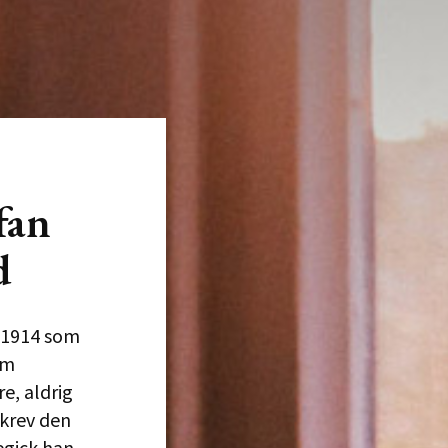
fan
d
 1914 som
om
e, aldrig
skrev den
begick han