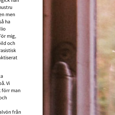
hustru
gen men
så ha
lio
För mig,
bild och
asistisk
aktiserat
ta
å. Vi
k förr man
 och
alvön från