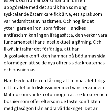
estetik och romankonst handlar om en
uppgörelse med det språk han som ung
tysktalande österrikare fick ärva, ett språk som
var nedsmittat av nazismen. Och nog är det
ytterligare en ironi som fräter: Handkes
antifascism kan ingen ifrågasätta, den verkar vara
fundamentet i hans intellektuella gärning. Och
likväl inträffar det förfärliga, att han i
Jugoslavienkonflikten hamnar på bödlarnas sida,
oförmögen att se de nya offrens sida: kroaternas
och bosniernas.
Handkedebatten nu får mig att minnas det tidiga
nittiotalet och diskussioner med vänstervänner i
Malmö som var lika oförmögna att se kroater och
bosnier som offer eftersom de läste konflikten
med glasögon från andra världskriget. Det är