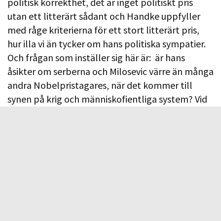
politisk korrekthet, det är inget politiskt pris
utan ett litterärt sådant och Handke uppfyller
med råge kriterierna för ett stort litterärt pris,
hur illa vi än tycker om hans politiska sympatier.
Och frågan som inställer sig här är: är hans
åsikter om serberna och Milosevic värre än många
andra Nobelpristagares, när det kommer till
synen på krig och människofientliga system? Vid
en snabb genomgång av tidigare
Nobelpristagare kan man ju i så fall diskutera
Winston Churchill (1952), direkt involverad i den
engelska massakern i Sudan i Omdurman 1898,
Sartre (1964) med sina sympatier för Stalin och
Sovjet och sin klassiska uppmaning: ”Il ne faut
pas désespérer Billancourt”; det vill säga man
skulle inte skriva sanningen om Gulag eftersom