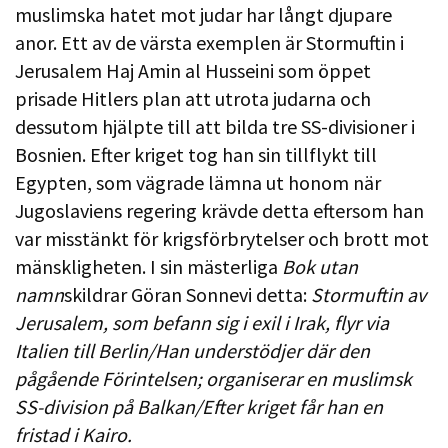
muslimska hatet mot judar har långt djupare
anor. Ett av de värsta exemplen är Stormuftin i
Jerusalem Haj Amin al Husseini som öppet
prisade Hitlers plan att utrota judarna och
dessutom hjälpte till att bilda tre SS-divisioner i
Bosnien. Efter kriget tog han sin tillflykt till
Egypten, som vägrade lämna ut honom när
Jugoslaviens regering krävde detta eftersom han
var misstänkt för krigsförbrytelser och brott mot
mänskligheten. I sin mästerliga
Bok utan
namn
skildrar Göran Sonnevi detta:
Stormuftin av
Jerusalem, som befann sig i exil i Irak, flyr via
Italien till Berlin/Han understödjer där den
pågående Förintelsen; organiserar en muslimsk
SS-division på Balkan/Efter kriget får han en
fristad i Kairo.