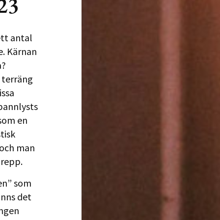
023
tt antal
e. Kärnan
a?
t terräng
issa
bannlysts
 som en
tisk
a och man
grepp.
men” som
inns det
ingen