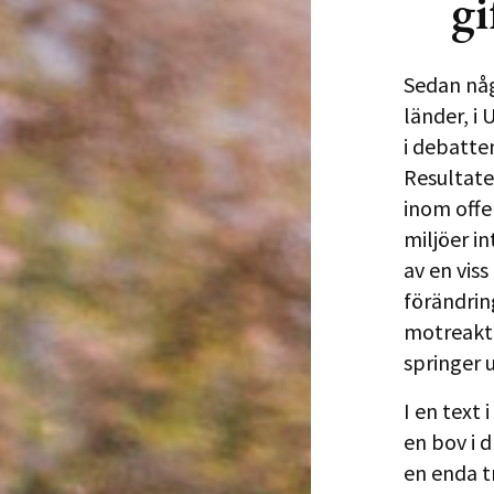
gi
Sedan någ
länder, i
i debatte
Resultatet
inom offen
miljöer i
av en viss
förändring
motreakti
springer 
I en text
en bov i 
en enda t