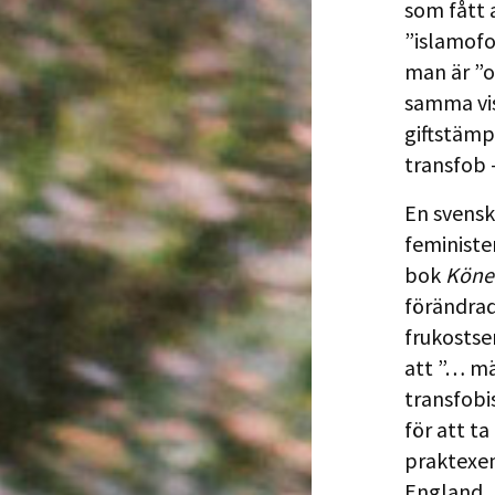
som fått 
”islamofo
man är ”o
samma vis
giftstämpe
transfob 
En svensk
feministe
bok
Könet
förändrad
frukostse
att ”… mä
transfobi
för att t
praktexem
England, 