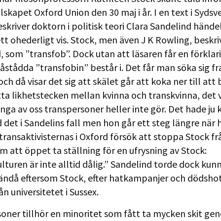
lskapet Oxford Union den 30 maj i år. I en text i Syds
beskriver doktorn i politisk teori Clara Sandelind hände
ett ohederligt vis. Stock, men även J K Rowling, beskri
 som ”transfob”. Dock utan att läsaren får en förklari
åstådda ”transfobin” består i. Det får man söka sig fr
och då visar det sig att skälet går att koka ner till att
tta likhetstecken mellan kvinna och transkvinna, det v
ga av oss transpersoner heller inte gör. Det hade ju
d det i Sandelins fall men hon går ett steg längre när
 transaktivisternas i Oxford försök att stoppa Stock fr
m att öppet ta ställning för en ufrysning av Stock:
lturen är inte alltid dålig.” Sandelind torde dock kun
 ändå eftersom Stock, efter hatkampanjer och dödshot
ån universitetet i Sussex.
oner tillhör en minoritet som fått ta mycken skit ge