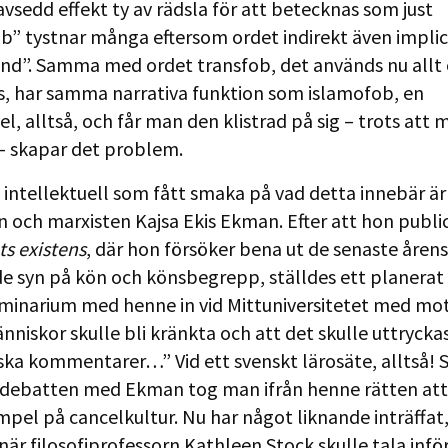
avsedd effekt ty av rädsla för att betecknas som just
b” tystnar många eftersom ordet indirekt även implic
nd”. Samma med ordet transfob, det används nu allt 
, har samma narrativa funktion som islamofob, en
l, alltså, och får man den klistrad på sig – trots att 
– skapar det problem.
 intellektuell som fått smaka på vad detta innebär är
n och marxisten Kajsa Ekis Ekman. Efter att hon publi
s existens
, där hon försöker bena ut de senaste årens
e syn på kön och könsbegrepp, ställdes ett planerat
minarium med henne in vid Mittuniversitetet med mo
nniskor skulle bli kränkta och att det skulle uttrycka
ska kommentarer…” Vid ett svenskt lärosäte, alltså! Så
a debatten med Ekman tog man ifrån henne rätten att 
pel på cancelkultur. Nu har något liknande inträffat,
när filosofiprofessorn Kathleen Stock skulle tala infö