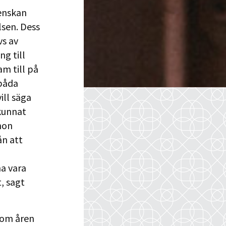
venskan
lsen. Dess
vs av
ng till
am till på
 båda
ill säga
 kunnat
 hon
ån att
na vara
, sagt
nom åren