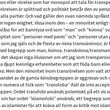
ion eller rörelse som har monopol att tala för transp
rörelsen är splittrad och politiskt består den av perso
t alla partier. Och vad gäller den ovan nämnda språkst
ler ingen enighet. Vissa inom den – en minoritet enligt
slåss för att bannlysa ord som ”man” och ”kvinna” o
epitet som ”personer med penis” och ”personer utan p
 som jag själv och de flesta av mina transväninnor, är 
 med begrepp som man, kvinna, transkvinna/transman
; det skapar inga illusioner om att jag som transperso
a djupt kvinnliga erfarenheter som att föda barn elle
a. Men den minoritet inom transrörelsen som valt att
nandet av de gamla könsbegreppen är aggressiv och m
 numera ut folk som ”transfoba” ifall de inte accept
ppen. Ordet transfobi används polemiskt på ett vis 
om hur ordet ”islamofobi” används, ett begrepp som
av islamister för att kväva all form av kritik mot isl