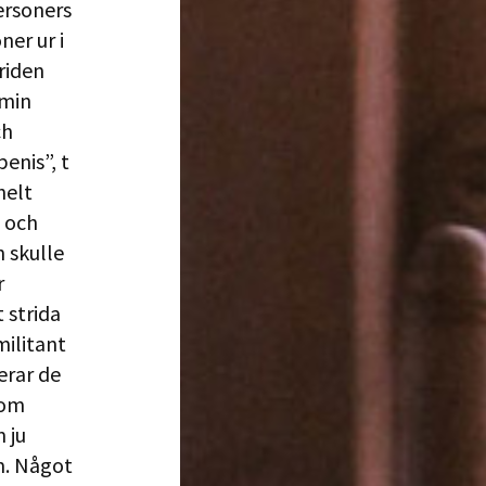
ersoners
ner ur i
riden
 min
ch
enis”, t
helt
 och
n skulle
r
 strida
ilitant
erar de
som
 ju
am. Något