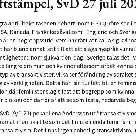
ftstämpel, SvD 27 juli 2
ra år tillbaka rasar en debatt inom HBTQ-rörelsen i e
 USA, Kanada, Frankrike såväl som i England och Sverig
n är en begreppsstrid: vem har rätt att kalla sig kvinn
 har bland annat lett till att ett slags nyspråk vunni
tligheten; inom sjukvården idag i Sverige talas det i v
nte längre om män och kvinnor eftersom ordet kvinna 
 typ av transaktivister, vilka ser förändring av språket
 av verkligheten. Detta har i sin tur lett till en feminis
on där feminister slagit fast att begrepp som kvinn
ur biologi och därför är att se som fasta, nedärvda be
 i SvD (9/1-21) pekar Lena Andersson ut ”transaktivis
dramat men lika lite som det finns en enda feminism, f
ransaktivism. Det finns ingen enhetlig transaktivism, 