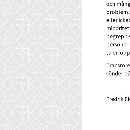
och många
problem a
eller icke
minoritet 
begrepp s
personer 
ta en öpp
Transrörel
sönder på
Fredrik E