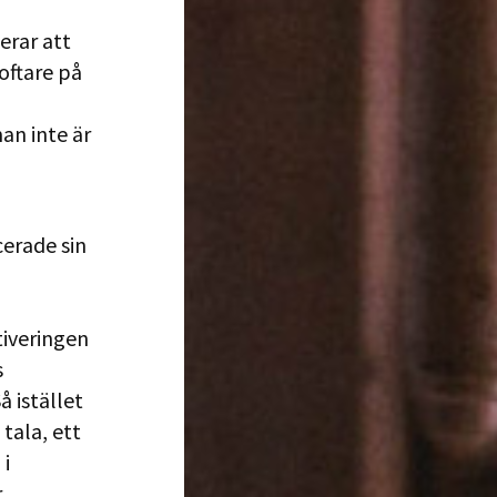
erar att
oftare på
man inte är
cerade sin
tiveringen
s
 istället
tala, ett
 i
r