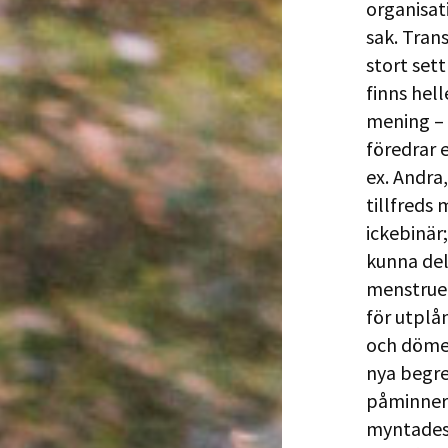
organisat
sak. Trans
stort set
finns hel
mening – 
föredrar 
ex. Andra,
tillfreds
ickebinär
kunna del
menstruer
för utplå
och dömer
nya begre
påminner 
myntades 