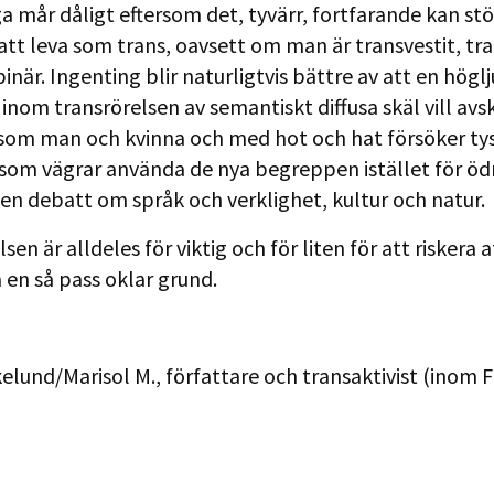
 mår dåligt eftersom det, tyvärr, fortfarande kan st
tt leva som trans, oavsett om man är transvestit, tr
binär. Ingenting blir naturligtvis bättre av att en högl
inom transrörelsen av semantiskt diffusa skäl vill avs
om man och kvinna och med hot och hat försöker ty
som vägrar använda de nya begreppen istället för öd
en debatt om språk och verklighet, kultur och natur.
sen är alldeles för viktig och för liten för att riskera a
 en så pass oklar grund.
kelund/Marisol M., författare och transaktivist (inom 