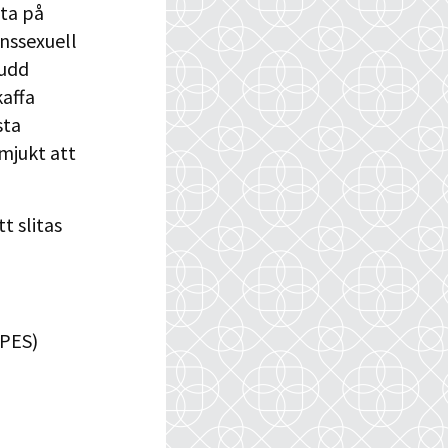
öta på
anssexuell
judd
kaffa
sta
mjukt att
tt slitas
FPES)