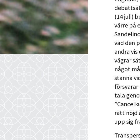
debattsäl
(14 juli) 
värre på 
Sandelind,
vad den p
andra vis 
vägrar sä
något mån
stanna vi
försvarar
tala geno
”Cancelku
rätt nöjd
upp sig fr
Transpers