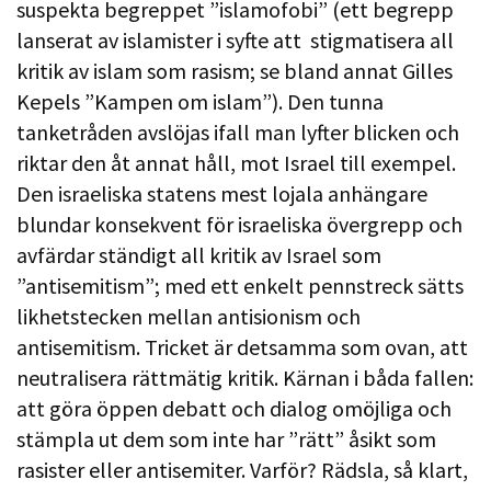
suspekta begreppet ”islamofobi” (ett begrepp
lanserat av islamister i syfte att stigmatisera all
kritik av islam som rasism; se bland annat Gilles
Kepels ”Kampen om islam”). Den tunna
tanketråden avslöjas ifall man lyfter blicken och
riktar den åt annat håll, mot Israel till exempel.
Den israeliska statens mest lojala anhängare
blundar konsekvent för israeliska övergrepp och
avfärdar ständigt all kritik av Israel som
”antisemitism”; med ett enkelt pennstreck sätts
likhetstecken mellan antisionism och
antisemitism. Tricket är detsamma som ovan, att
neutralisera rättmätig kritik. Kärnan i båda fallen:
att göra öppen debatt och dialog omöjliga och
stämpla ut dem som inte har ”rätt” åsikt som
rasister eller antisemiter. Varför? Rädsla, så klart,