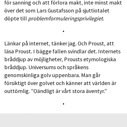
för sanning och att förlora makt, inte minst makt
över det som Lars Gustafsson på sjuttiotalet
döpte till
problemformuleringsprivilegiet
.
•
Länkar på internet, tänker jag. Och Proust, att
läsa Proust. I bägge fallen svindlar det. Internets
bråddjup av möjligheter, Prousts etymologiska
bråddjup. Universums och språkens
genomskinliga golv uppenbara. Man går
försiktigt över golvet och känner att världen är
outtömlig. ”Oändligt är vårt stora äventyr.”
•
Tanke-gång, tanke-kedja. Under läsning av
Hermann Brochs
Vergilii död
dyker ordet