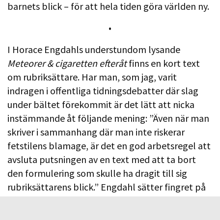
barnets blick – för att hela tiden göra världen ny.
•
I Horace Engdahls understundom lysande
Meteorer & cigaretten efteråt
finns en kort text
om rubriksättare. Har man, som jag, varit
indragen i offentliga tidningsdebatter där slag
under bältet förekommit är det lätt att nicka
instämmande åt följande mening: ”Även när man
skriver i sammanhang där man inte riskerar
fetstilens blamage, är det en god arbetsregel att
avsluta putsningen av en text med att ta bort
den formulering som skulle ha dragit till sig
rubriksättarens blick.” Engdahl sätter fingret på
något viktigt, tidningarnas – och rubriksättarnas
– vilja till konfrontation (och därmed