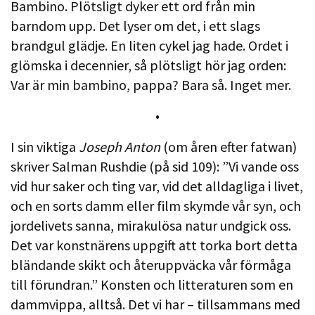
Bambino. Plötsligt dyker ett ord från min
barndom upp. Det lyser om det, i ett slags
brandgul glädje. En liten cykel jag hade. Ordet i
glömska i decennier, så plötsligt hör jag orden:
Var är min bambino, pappa? Bara så. Inget mer.
•
I sin viktiga
Joseph Anton
(om åren efter fatwan)
skriver Salman Rushdie (på sid 109): ”Vi vande oss
vid hur saker och ting var, vid det alldagliga i livet,
och en sorts damm eller film skymde vår syn, och
jordelivets sanna, mirakulösa natur undgick oss.
Det var konstnärens uppgift att torka bort detta
bländande skikt och återuppväcka vår förmåga
till förundran.” Konsten och litteraturen som en
dammvippa, alltså. Det vi har – tillsammans med