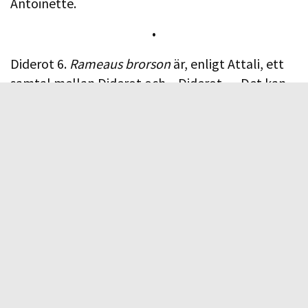
Antoinette.
•
Diderot 6.
Rameaus brorson
är, enligt Attali, ett
samtal mellan Diderot och – Diderot … Det kan
låta konstigt men är i mina öron logiskt. Dialogen
var för Diderot en kunskapsform, det var genom
att hela tiden tänka sig in i de andras,
meningsmotståndarnas, argument som sanning
gick att uppnå. Förmodligen är det Sokrates
tankar om dialogen som ”förlossningskonst”
som ligger i botten på Diderots kärlek till
dialogen. Ibland i Sverige, det vill säga i ”vår tid”,
känns det som om just detta, viljan till dialog,
gått förlorad och ersatts med ”debatt”,
twitterstormar och vilja att stigmatisera.