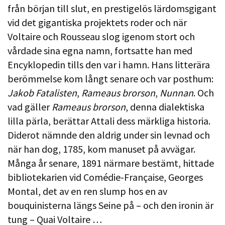
från början till slut, en prestigelös lärdomsgigant
vid det gigantiska projektets roder och när
Voltaire och Rousseau slog igenom stort och
vårdade sina egna namn, fortsatte han med
Encyklopedin tills den var i hamn. Hans litterära
berömmelse kom långt senare och var posthum:
Jakob Fatalisten
,
Rameaus brorson
,
Nunnan
. Och
vad gäller
Rameaus brorson
, denna dialektiska
lilla pärla, berättar Attali dess märkliga historia.
Diderot nämnde den aldrig under sin levnad och
när han dog, 1785, kom manuset på avvägar.
Många år senare, 1891 närmare bestämt, hittade
bibliotekarien vid Comédie-Française, Georges
Montal, det av en ren slump hos en av
bouquinisterna längs Seine på – och den ironin är
tung – Quai Voltaire …