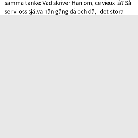
samma tanke: Vad skriver Han om, ce vieux là? Så
ser vi oss själva nån gång då och då, i det stora
myller som omger oss och det är inte alltid en
angenäm känsla. Som om ett löjets skimmer
vidlådde dessa dubbelgångare – det vill säja oss
själva. Är det så där det ser ut när man sitter på
Paris caféer och tror sig vara
écrivain
? Kanske är
det just den känslan som gör att han lyfter en
stund senare, kanske blev det lika outhärdligt för
honom, som det var för mej, att sitta så nära sig
själv. Han lämnar sin plats, tar sin laptop, rundar
bardisken men lämnar inte caféet utan sätter sig
istället i en annan, härifrån osynlig, del av caféet.
Tack, broder!
Merci, mon frère
!
•