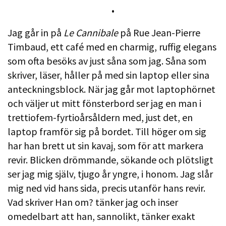
•
Jag går in på
Le Cannibale
på Rue Jean-Pierre
Timbaud, ett café med en charmig, ruffig elegans
som ofta besöks av just såna som jag. Såna som
skriver, läser, håller på med sin laptop eller sina
anteckningsblock. När jag går mot laptophörnet
och väljer ut mitt fönsterbord ser jag en man i
trettiofem-fyrtioårsåldern med, just det, en
laptop framför sig på bordet. Till höger om sig
har han brett ut sin kavaj, som för att markera
revir. Blicken drömmande, sökande och plötsligt
ser jag mig själv, tjugo år yngre, i honom. Jag slår
mig ned vid hans sida, precis utanför hans revir.
Vad skriver Han om? tänker jag och inser
omedelbart att han, sannolikt, tänker exakt