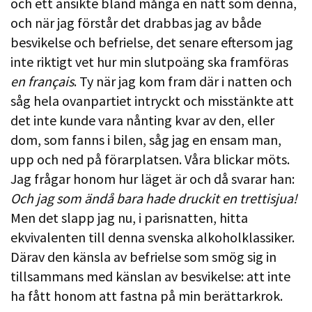
och ett ansikte bland många en natt som denna,
och när jag förstår det drabbas jag av både
besvikelse och befrielse, det senare eftersom jag
inte riktigt vet hur min slutpoäng ska framföras
en français
. Ty när jag kom fram där i natten och
såg hela ovanpartiet intryckt och misstänkte att
det inte kunde vara nånting kvar av den, eller
dom, som fanns i bilen, såg jag en ensam man,
upp och ned på förarplatsen. Våra blickar möts.
Jag frågar honom hur läget är och då svarar han:
Och jag som ändå bara hade druckit en trettisjua!
Men det slapp jag nu, i parisnatten, hitta
ekvivalenten till denna svenska alkoholklassiker.
Därav den känsla av befrielse som smög sig in
tillsammans med känslan av besvikelse: att inte
ha fått honom att fastna på min berättarkrok.