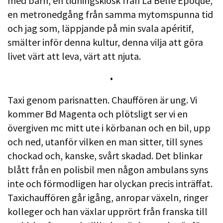
med barn, en tidningskiosk från La Belle Epoque,
en metronedgång från samma mytomspunna tid
och jag som, läppjande på min svala apéritif,
smälter inför denna kultur, denna vilja att göra
livet värt att leva, värt att njuta.
•
Taxi genom parisnatten. Chauffören är ung. Vi
kommer Bd Magenta och plötsligt ser vi en
övergiven mc mitt ute i körbanan och en bil, upp
och ned, utanför vilken en man sitter, till synes
chockad och, kanske, svårt skadad. Det blinkar
blått från en polisbil men någon ambulans syns
inte och förmodligen har olyckan precis inträffat.
Taxichauffören går igång, anropar växeln, ringer
kolleger och han växlar upprört från franska till