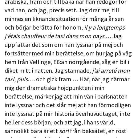
arabiska, fram och tillbaka när han redogör för
vad han, och jag, precis sett. Jag drar mej till
minnes en liknande situation för många år sen
och börjar berätta för honom,
il y a longtemps
j’étais chauffeur de taxi dans mon pays
… Jag
uppfattar det som om han lyssnar på mej och
fortsätter med min berättelse, om hur jag på väg
hem från Vellinge, E6:an norrgående, såg en bil i
diket mitt i natten. Jag stannade,
j’ai arreté mon
taxi, puis
…. och gick fram … Här, när jag närmar
mig den dramatiska höjdpunkten i min
berättelse, märker jag att min vän i parisnatten
inte lyssnar och det slår mej att han förmodligen
inte lyssnat på min historia överhuvudtaget, inte
heller dess början, och att jag, i hans värld,
sannolikt bara är ett
sorl
från baksätet, en röst