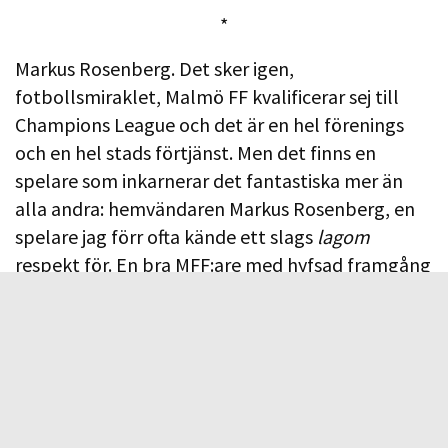
*
Markus Rosenberg. Det sker igen,
fotbollsmiraklet, Malmö FF kvalificerar sej till
Champions League och det är en hel förenings
och en hel stads förtjänst. Men det finns en
spelare som inkarnerar det fantastiska mer än
alla andra: hemvändaren Markus Rosenberg, en
spelare jag förr ofta kände ett slags
lagom
respekt för. En bra MFF:are med hyfsad framgång
i Europa. I Werder Bremen framför allt men
sällan riktigt bra i landslaget. Så kommer han
hem och när jag ser honom i första
träningsmatchen, på Gamla IP förra året, har
glömt mot vilket lag, tänker jag: Jaha, Markus
Rosenberg. Så det var det. Hyfsad klass men…