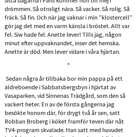
sista dagarna i Paris kommer hon till mej i
drömmen. Så otroligt nära. Så vacker. Så rolig. Så
fräck. Så fin. Och när jag vaknar i min ”klostercell”
gör jag det med en varm känsla i bröstet. Allt var
fel. Siw hade fel. Anette lever! Tills jag, någon
minut efter uppvaknandet, inser det hemska.
Anette är död. Men lever vidare i våra hjärtan.
*
Sedan några år tillbaka bor min pappa på ett
äldreboende i Sabbatsbergsbyn i hjärtat av
Vasaparken, vid Sinnenas Trädgård, som den så
vackert heter. En av de första gångerna jag
besökte honom där, för drygt två år sen, satt
Robban Broberg i köket framför teven där nåt
TV4-program skvalade. Han satt med huvudet