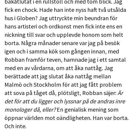
bakåtlutat i en rullstoll och med tom blick. Jag
fick en chock. Hade han inte nyss haft två utsålda
hus i Globen? Jag uttryckte min beundran för
hans artisteri och ordkonst men fick inte ens en
nickning till svar och upplevde honom som helt
borta. Några månader senare var jag på besök
igen och i samma kök som gången innan, med
Robban framför teven, hamnade jag i ett samtal
med en av vårdarna, om att åka nattåg. Jag
berättade att jag slutat åka nattåg mellan
Malmö och Stockholm för att jag fått problem
att sova på tåget då, plötsligt, Robban säjer:
Är
det för att du ligger och lyssnar på de andras inre
monologer då, eller?
En genialisk mening som
öppnar världen mot oändligheten. Han var borta.
Och inte.