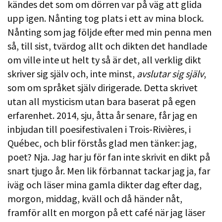
kändes det som om dörren var på väg att glida
upp igen. Nånting tog plats i ett av mina block.
Nånting som jag följde efter med min penna men
så, till sist, tvärdog allt och dikten det handlade
om ville inte ut helt ty så är det, all verklig dikt
skriver sig själv och, inte minst,
avslutar sig själv
,
som om språket själv dirigerade. Detta skrivet
utan all mysticism utan bara baserat på egen
erfarenhet. 2014, sju, åtta år senare, får jag en
inbjudan till poesifestivalen i Trois-Rivières, i
Québec, och blir förstås glad men tänker: jag,
poet? Nja. Jag har ju för fan inte skrivit en dikt på
snart tjugo år. Men lik förbannat tackar jag ja, far
iväg och läser mina gamla dikter dag efter dag,
morgon, middag, kväll och då händer nåt,
framför allt en morgon på ett café när jag läser