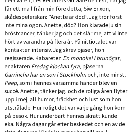
hela våren, Les Récollets vid Gare de l’Est, när jag
får ett mail från min före detta, Siw Erixon,
skådespelerskan: ”Anette är död”. Jag tror först
inte mina ögon. Anette, död? Hon klarade ju sin
bröstcancer, tänker jag och det slår mej att vi inte
hört av varandra på flera år. På nittiotalet var
kontakten intensiv. Jag skrev pjäser, hon
regisserade. Kabareten
En monokel i brunögat
,
enaktaren
Fredag klockan fyra
, pjäserna
Garrincha har en son i Stockholm
och, inte minst,
Peep,
som i hennes varsamma händer blev en
succé. Anette, tänker jag, och de roliga åren flyter
upp i mej, all humor, fräckhet och lust som hon
utstrålade. Hur roligt det var varje gång hon kom
på besök. Hur underbart hennes skratt kunde
eka. Några dagar går efter beskedet och en av de