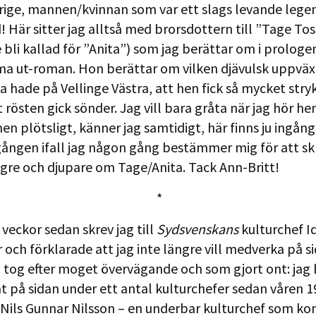
rige, mannen/kvinnan som var ett slags levande lege
d! Här sitter jag alltså med brorsdottern till ”Tage To
le bli kallad för ”Anita”) som jag berättar om i prologen 
 ut-roman. Hon berättar om vilken djävulsk uppväx
a hade på Vellinge Västra, att hen fick så mycket stry
 rösten gick sönder. Jag vill bara gråta när jag hör h
en plötsligt, känner jag samtidigt, här finns ju ingån
ngången ifall jag någon gång bestämmer mig för att sk
gre och djupare om Tage/Anita. Tack Ann-Britt!
*
 veckor sedan skrev jag till
Sydsvenskans
kulturchef I
och förklarade att jag inte längre vill medverka på si
g tog efter moget övervägande och som gjort ont: jag 
 på sidan under ett antal kulturchefer sedan våren 1
 Nils Gunnar Nilsson – en underbar kulturchef som ko