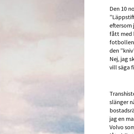
Den 10 no
”Läppstif
eftersom 
fått med 
fotbollen
den ”kniv”
Nej, jag 
vill säga 
Transhist
slänger n
bostadsrä
jag en ma
Volvo som