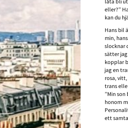
låta bli 
eller?” H
kan du hj
Hans bil 
min, hans 
slocknar 
sätter ja
kopplar bo
jag en tr
rosa, vitt
trans elle
”Min son 
honom mitt
Personalit
ett samta