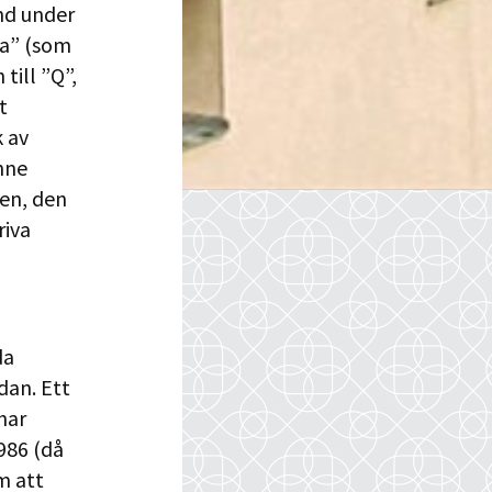
nd under
sa” (som
till ”Q”,
t
k av
enne
gen, den
riva
da
dan. Ett
har
986 (då
m att