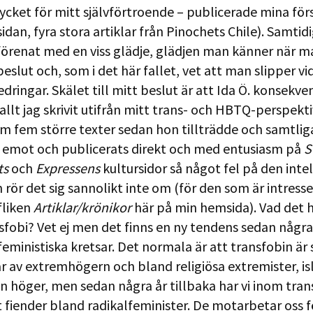
cket för mitt självförtroende – publicerade mina för
idan, fyra stora artiklar från Pinochets Chile). Samtidi
förenat med en viss glädje, glädjen man känner när m
beslut och, som i det här fallet, vet att man slipper vi
dringar. Skälet till mitt beslut är att Ida Ö. konsekve
allt jag skrivit utifrån mitt trans- och HBTQ-perspekti
m fem större texter sedan hon tillträdde och samtlig
s emot och publicerats direkt och med entusiasm på
S
ts
och
Expressens
kultursidor så något fel på den inte
 rör det sig sannolikt inte om (för den som är intresse
fliken
Artiklar/krönikor
här på min hemsida). Vad det 
fobi? Vet ej men det finns en ny tendens sedan några
 feministiska kretsar. Det normala är att transfobin är 
r av extremhögern och bland religiösa extremister, is
en höger, men sedan några år tillbaka har vi inom tran
t fiender bland radikalfeminister. De motarbetar oss fö