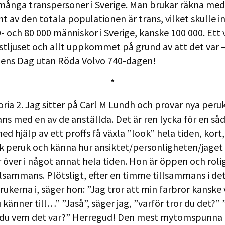
e många transpersoner i Sverige. Man brukar räkna med 
nt av den totala populationen är trans, vilket skulle 
- och 80 000 människor i Sverige, kanske 100 000. Ett 
stljuset och allt uppkommet på grund av att det var –
lens Dag utan Röda Volvo 740-dagen!
*
oria 2. Jag sitter på Carl M Lundh och provar nya peru
ns med en av de anställda. Det är ren lycka för en s
ed hjälp av ett proffs få växla ”look” hela tiden, kort,
rak peruk och känna hur ansiktet/personligheten/jaget
r över i något annat hela tiden. Hon är öppen och rolig
illsammans. Plötsligt, efter en timme tillsammans i det
rukerna i, säger hon: ”Jag tror att min farbror kanske 
 känner till…” ”Jaså”, säger jag, ”varför tror du det?”
 du vem det var?” Herregud! Den mest mytomspunna 