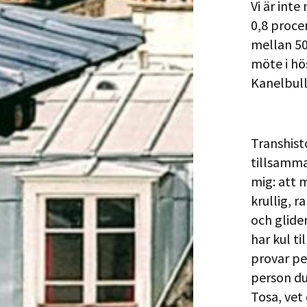
Vi är int
0,8 proce
mellan 50
möte i hö
Kanelbul
Transhist
tillsamma
mig: att m
krullig, 
och glide
har kul t
provar pe
person du
Tosa, vet