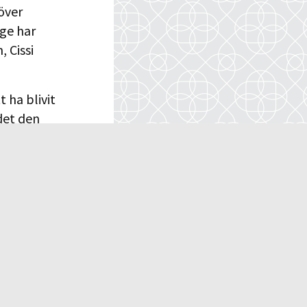
över
ige har
 Cissi
 ha blivit
det den