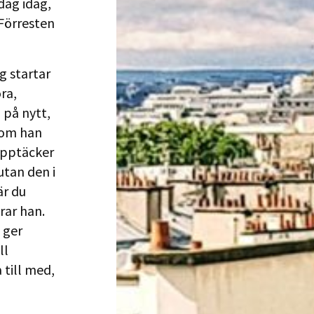
dag idag,
Förresten
g startar
ra,
 på nytt,
 som han
 upptäcker
utan den i
är du
arar han.
 ger
ll
a till med,