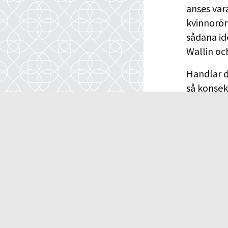
anses var
kvinnoröre
sådana id
Wallin oc
Handlar d
så konsek
enda rati