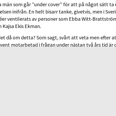
a män som går ”under cover” för att på något sätt ta 
lsen inifrån. En helt bisarr tanke, givetvis, men i Sver
éer ventilerats av personer som Ebba Witt-Brattström,
h Kajsa Ekis Ekman.
et då om detta? Som sagt, svårt att veta men efter att
vent motarbetad i frågan under nästan två års tid är 
onella förklaringen jag kan komma fram till.
*
Publicerad 2 november, 2020