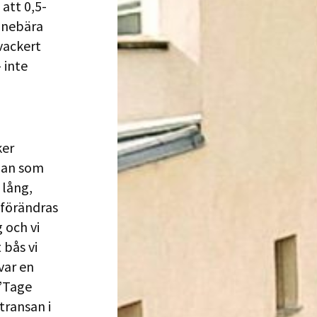
att 0,5-
innebära
vackert
 inte
ker
ådan som
 lång,
 förändras
 och vi
 bås vi
var en
 ”Tage
transan i