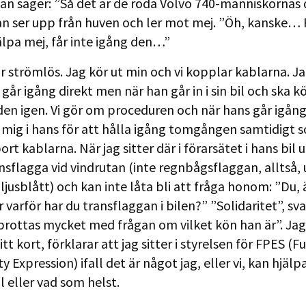
utan säger: ”Så det är de röda Volvo 740-människornas 
an ser upp från huven och ler mot mej. ”Öh, kanske… 
älpa mej, får inte igång den…”
är strömlös. Jag kör ut min och vi kopplar kablarna. Ja
går igång direkt men när han går in i sin bil och ska kö
den igen. Vi gör om proceduren och när hans går igång
g mig i hans för att hålla igång tomgången samtidigt
rt kablarna. När jag sitter där i förarsätet i hans bil
ansflagga vid vindrutan (inte regnbågsflaggan, alltså, 
, ljusblått) och kan inte låta bli att fråga honom: ”Du, 
r varför har du transflaggan i bilen?” ”Solidaritet”, sv
brottas mycket med frågan om vilket kön han är”. Jag
 kort, förklarar att jag sitter i styrelsen för FPES (Fu
y Expression) ifall det är något jag, eller vi, kan hjälp
l eller vad som helst.