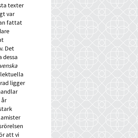
sta texter
gt var
an fattat
dare
nt
v. Det
a dessa
venska
llektuella
rad ligger
handlar
 år
stark
lamister
srörelsen
r att vi