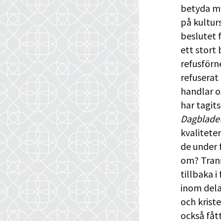
betyda my
på kulturs
beslutet 
ett stort 
refusförne
refuserat 
handlar o
har tagit
Dagblade
kvaliteten
de under 
om? Trans
tillbaka i
inom dela
och krist
också fåt