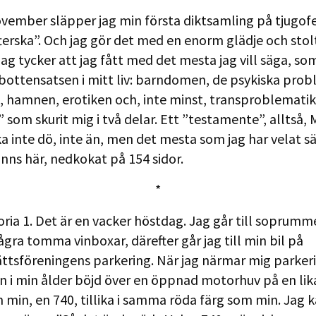
vember släpper jag min första diktsamling på tjugof
terska”. Och jag gör det med en enorm glädje och stol
jag tycker att jag fått med det mesta jag vill säga, so
bottensatsen i mitt liv: barndomen, de psykiska pro
, hamnen, erotiken och, inte minst, transproblemati
 som skurit mig i två delar. Ett ”testamente”, alltså, 
ska inte dö, inte än, men det mesta som jag har velat s
finns här, nedkokat på 154 sidor.
*
oria 1. Det är en vacker höstdag. Jag går till soprumm
ågra tomma vinboxar, därefter går jag till min bil på
ttsföreningens parkering. När jag närmar mig parker
n i min ålder böjd över en öppnad motorhuv på en li
 min, en 740, tillika i samma röda färg som min. Jag k