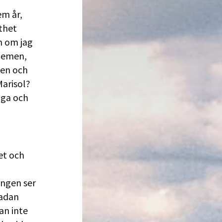
em år,
thet
m om jag
blemen,
ken och
Marisol?
äga och
et och
ingen ser
kadan
an inte