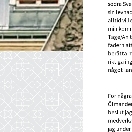
södra Sve
sin levna
alltid vil
min komma
Tage/Anit
fadern att
berätta m
riktiga i
något län
För några
Ölmander 
beslut ja
medverkat
jag under