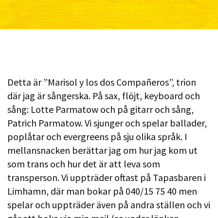
Detta är ”Marisol y los dos Compañeros”, trion
där jag är sångerska. På sax, flöjt, keyboard och
sång: Lotte Parmatow och på gitarr och sång,
Patrich Parmatow. Vi sjunger och spelar ballader,
poplåtar och evergreens på sju olika språk. I
mellansnacken berättar jag om hur jag kom ut
som trans och hur det är att leva som
transperson. Vi uppträder oftast på Tapasbaren i
Limhamn, där man bokar på 040/15 75 40 men
spelar och uppträder även på andra ställen och vi