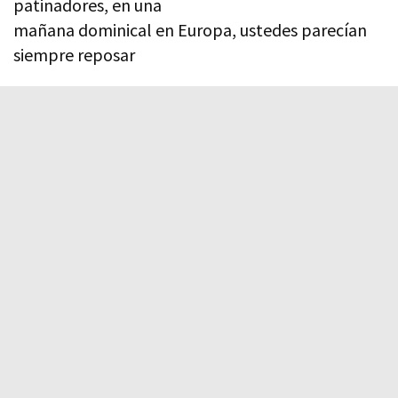
patinadores, en una
mañana dominical en Europa, ustedes parecían
siempre reposar
en algo más grande, creencia es una palabra
demasiado explícita,
más bien la confianza de que el hielo siempre
aguanta mejor es más adecuado,
ahí en mi imagen de ese siglo en el ocaso
la gente ni siquiera se mueve sin riesgos sobre
suelo firme –
de hacer de nueva cuenta el mundo alumbrado y